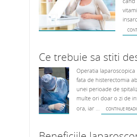
cand 
vitam
insar
CONT
Ce trebuie sa stiti d
Operatia laparoscopica e
fata de histerectomia abd
unei perioade de spitali
multe ori doar o zi de i
ora, iar …
CONTINUE READ
Beneficiile laparosco