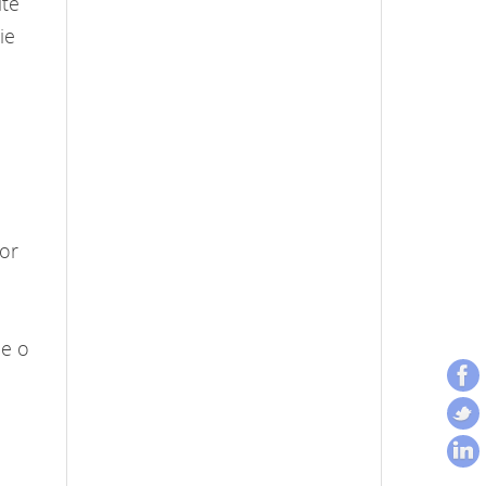
lte
ie
lor
de o