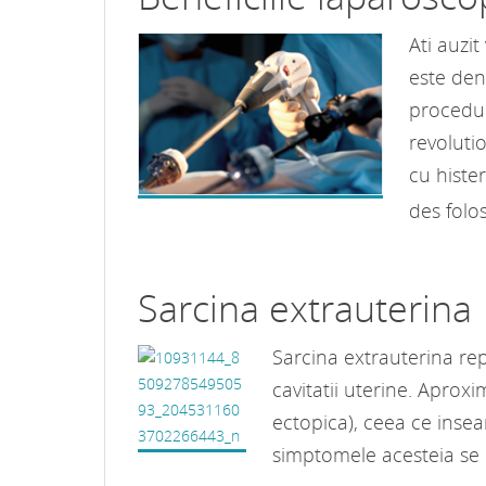
Ati auzi
este den
procedur
revoluti
cu histe
des folos
Sarcina extrauterina
Sarcina extrauterina re
cavitatii uterine. Aprox
ectopica), ceea ce insea
simptomele acesteia se n