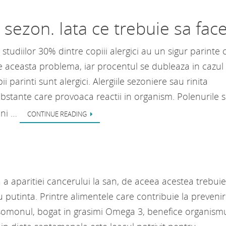
e sezon. Iata ce trebuie sa face
tudiilor 30% dintre copiii alergici au un sigur parinte 
e aceasta problema, iar procentul se dubleaza in cazul 
i parinti sunt alergici. Alergiile sezoniere sau rinita
ubstante care provoaca reactii in organism. Polenurile 
uni …
CONTINUE READING
za a aparitiei cancerului la san, de aceea acestea trebuie
 putinta. Printre alimentele care contribuie la preveni
somonul, bogat in grasimi Omega 3, benefice organismu