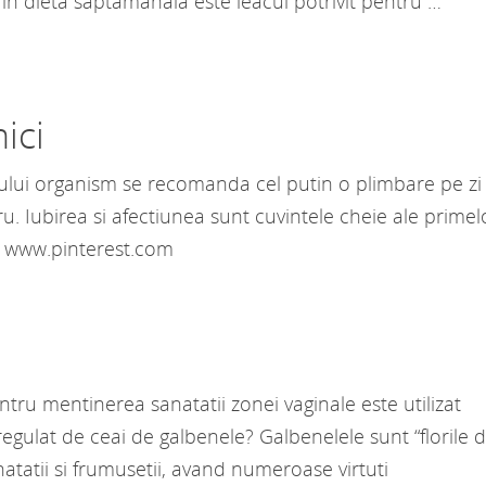
in dieta saptamanala este leacul potrivit pentru …
ici
ului organism se recomanda cel putin o plimbare pe zi
ru. Iubirea si afectiunea sunt cuvintele cheie ale primel
o: www.pinterest.com
entru mentinerea sanatatii zonei vaginale este utilizat
gulat de ceai de galbenele? Galbenelele sunt “florile 
natatii si frumusetii, avand numeroase virtuti