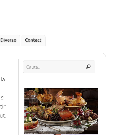
Diverse
Contact
 la
si
tin
ut,
Candidoza – tot ce trebuie sa stii