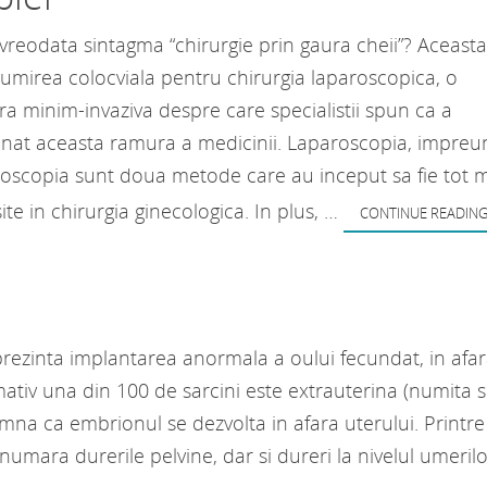
t vreodata sintagma “chirurgie prin gaura cheii”? Aceasta
umirea colocviala pentru chirurgia laparoscopica, o
a minim-invaziva despre care specialistii spun ca a
onat aceasta ramura a medicinii. Laparoscopia, impreu
roscopia sunt doua metode care au inceput sa fie tot 
ite in chirurgia ginecologica. In plus, …
CONTINUE READIN
prezinta implantarea anormala a oului fecundat, in afa
imativ una din 100 de sarcini este extrauterina (numita s
mna ca embrionul se dezvolta in afara uterului. Printre
umara durerile pelvine, dar si dureri la nivelul umerilo