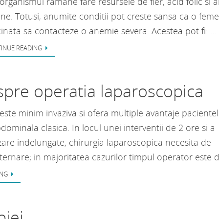
organismul ramane fare resursele de fier, acid folic si a
ine. Totusi, anumite conditii pot creste sansa ca o feme
cinata sa contacteze o anemie severa. Acestea pot fi: …
INUE READING
espre operatia laparoscopica
ste minim invaziva si ofera multiple avantaje paciente
ominala clasica. In locul unei interventii de 2 ore si a
zare indelungate, chirurgia laparoscopica necesita de
nternare; in majoritatea cazurilor timpul operator este 
ING
piei