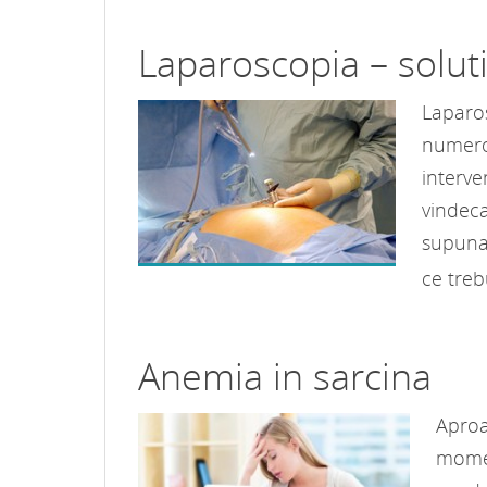
Laparoscopia – soluti
Laparos
numeroa
interve
vindeca
supuna 
ce treb
Anemia in sarcina
Aproa
momen