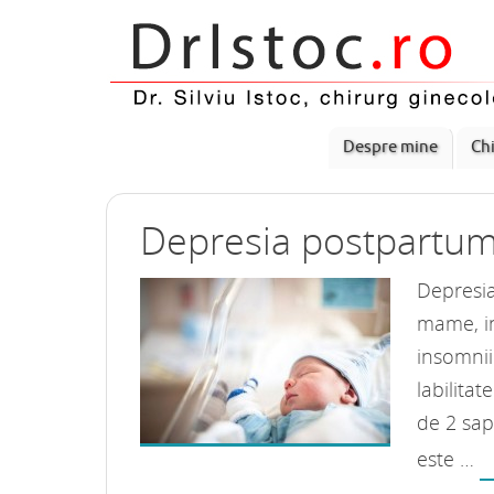
Despre mine
Chi
Depresia postpartu
Depresia
mame, in
insomniil
labilita
de 2 sap
este …