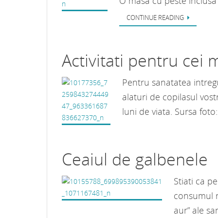
O masa cu peste inclusa 
CONTINUE READING
Activitati pentru cei m
Pentru sanatatea intreg
alaturi de copilasul vost
luni de viata. Sursa fot
Ceaiul de galbenele
Stiati ca p
consumul re
aur” ale sa