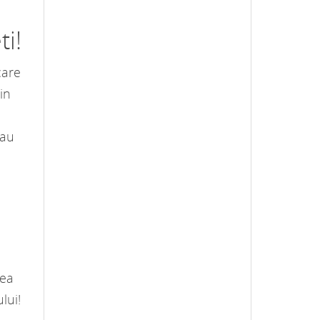
ti!
care
in
sau
rea
lui!