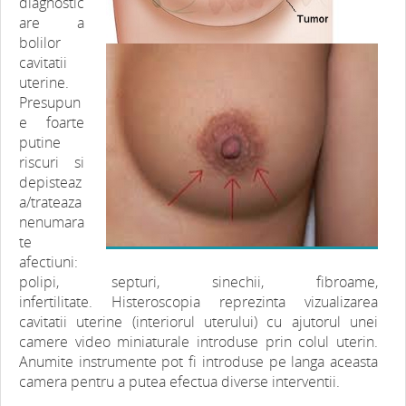
diagnostic
are a
bolilor
cavitatii
uterine.
Presupun
e foarte
putine
riscuri si
depisteaz
a/trateaza
nenumara
te
afectiuni:
polipi, septuri, sinechii, fibroame,
infertilitate. Histeroscopia reprezinta vizualizarea
cavitatii uterine (interiorul uterului) cu ajutorul unei
camere video miniaturale introduse prin colul uterin.
Anumite instrumente pot fi introduse pe langa aceasta
camera pentru a putea efectua diverse interventii.