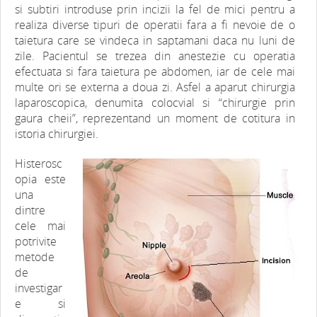
si subtiri introduse prin incizii la fel de mici pentru a
realiza diverse tipuri de operatii fara a fi nevoie de o
taietura care se vindeca in saptamani daca nu luni de
zile. Pacientul se trezea din anestezie cu operatia
efectuata si fara taietura pe abdomen, iar de cele mai
multe ori se externa a doua zi. Asfel a aparut chirurgia
laparoscopica, denumita colocvial si “chirurgie prin
gaura cheii”, reprezentand un moment de cotitura in
istoria chirurgiei.
Histerosc
opia este
una
dintre
cele mai
potrivite
metode
de
investigar
e si