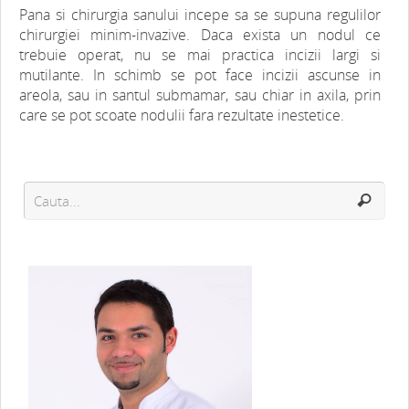
Pana si chirurgia sanului incepe sa se supuna regulilor
chirurgiei minim-invazive. Daca exista un nodul ce
trebuie operat, nu se mai practica incizii largi si
mutilante. In schimb se pot face incizii ascunse in
areola, sau in santul submamar, sau chiar in axila, prin
care se pot scoate nodulii fara rezultate inestetice.
Dr. Silviu Istoc iti spune tot ce trebuie sa