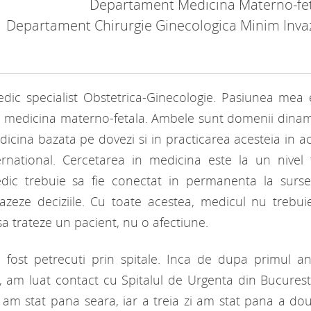
Departament Medicina Materno-fe
Departament Chirurgie Ginecologica Minim Inva
dic specialist Obstetrica-Ginecologie. Pasiunea mea 
si medicina materno-fetala. Ambele sunt domenii dinam
dicina bazata pe dovezi si in practicarea acesteia in a
ernational. Cercetarea in medicina este la un nivel 
ic trebuie sa fie conectat in permanenta la surs
bazeze deciziile. Cu toate acestea, medicul nu trebui
a trateze un pacient, nu o afectiune.
 fost petrecuti prin spitale. Inca de dupa primul a
iu, am luat contact cu Spitalul de Urgenta din Bucuresti
 am stat pana seara, iar a treia zi am stat pana a dou