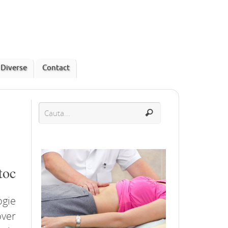
Diverse
Contact
toc
Ce trebuie sa stii daca racesti pe
ogie
parcursul sarcinii
over
Mai mult
Candidoza – tot ce trebuie sa stii