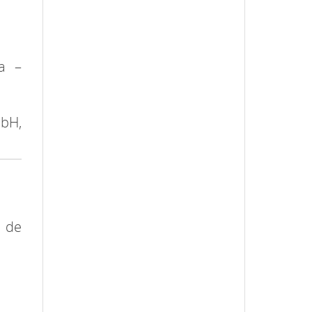
ca –
mbH,
a de