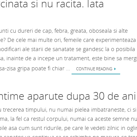
inata si nu racita. Iata
!
nti cu dureri de cap, febra, greata, oboseala si alte
? De cele mai multe ori, femeile care experimenteaza
odificari ale starii de sanatate se gandesc la o posibila
nsa, inainte de a incepe un tratament, este bine sa mergi
sa-zisa gripa poate fi chiar …
CONTINUE READING
intime aparute dupa 30 de ani
 trecerea timpului, nu numai pielea imbatraneste, ci si
ima, la fel ca restul corpului, numai ca aceste semne n
bile asa cum sunt ridurile, pe care le vedeti zilnic in ogl