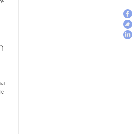
te
n
mai
de