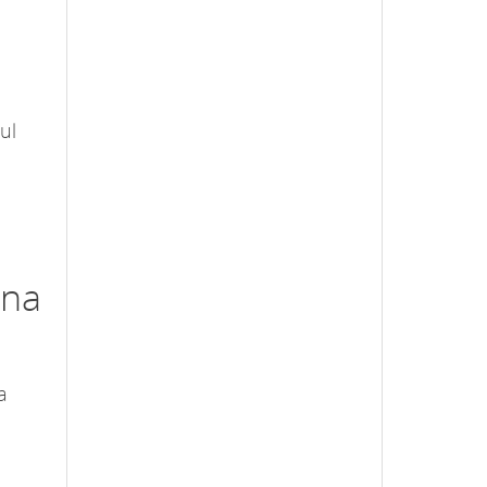
ul
ina
a