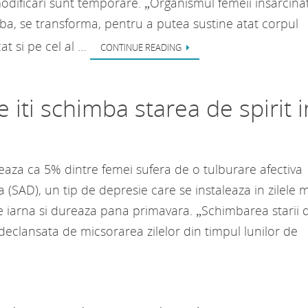
odificari sunt temporare. „Organismul femeii insarcina
ba, se transforma, pentru a putea sustine atat corpul
at si pe cel al …
CONTINUE READING
 iti schimba starea de spirit i
eaza ca 5% dintre femei sufera de o tulburare afectiva
 (SAD), un tip de depresie care se instaleaza in zilele 
e iarna si dureaza pana primavara. „Schimbarea starii 
e declansata de micsorarea zilelor din timpul lunilor de