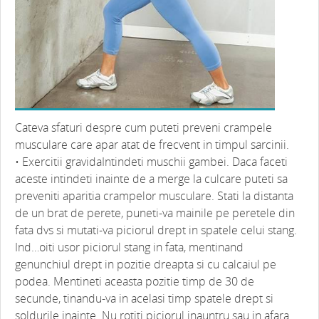
Cateva sfaturi despre cum puteti preveni crampele
musculare care apar atat de frecvent in timpul sarcinii.
• Exercitii gravidaIntindeti muschii gambei. Daca faceti
aceste intindeti inainte de a merge la culcare puteti sa
preveniti aparitia crampelor musculare. Stati la distanta
de un brat de perete, puneti-va mainile pe peretele din
fata dvs si mutati-va piciorul drept in spatele celui stang.
Ind…oiti usor piciorul stang in fata, mentinand
genunchiul drept in pozitie dreapta si cu calcaiul pe
podea. Mentineti aceasta pozitie timp de 30 de
secunde, tinandu-va in acelasi timp spatele drept si
soldurile inainte. Nu rotiti piciorul inauntru sau in afara.