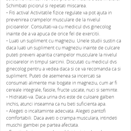
Schimbati piciorul si repetati miscarea.
• Fiti activa! Activitatile fizice regulate va pot ajuta in
prevenirea crampelor musculare de la nivelul
picioarelor. Consultati-va cu medicul dvs ginecolog
inainte de a va apuca de orice fel de exercitii.
• Luati un supliment cu magneziu. Unele studii sustin ca
daca luati un supliment cu magneziu inainte de culcare
puteti preveni aparitia crampelor musculare la nivelul
picioarelor in timpul sarcinii. Discutati cu medicul dvs
ginecolog pentru a vedea daca si ce va recomanda ca si
supliment. Puteti de asemenea sa incercati sa
consumati alimente mai bogate in magneziu, cum ar fi
cereale integrale, fasole, fructe uscate, nuci si seminte.
• Hidratati-va. Daca urina dvs este de culoare galben
inchis, atunci inseamna ca nu beti suficienta apa.
• Alegeti o incaltaminte adecvata. Alegeti pantofi
comfortabili. Daca aveti o crampa musculara, intindeti
muschii gambei pe partea afectata.