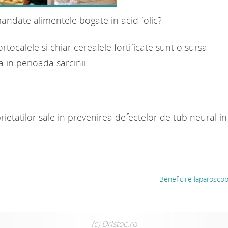
mandate alimentele bogate in acid folic?
tocalele si chiar cerealele fortificate sunt o sursa
a in perioada sarcinii.
rietatilor sale in prevenirea defectelor de tub neural in
Beneficiile laparosco
(c) DrIstoc.ro