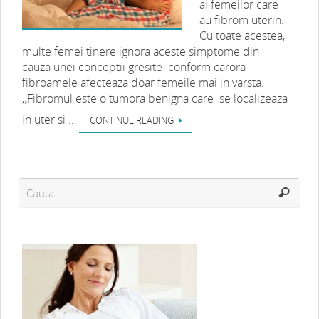
ai femeilor care
au fibrom uterin.
Cu toate acestea,
multe femei tinere ignora aceste simptome din
cauza unei conceptii gresite conform carora
fibroamele afecteaza doar femeile mai in varsta.
„Fibromul este o tumora benigna care se localizeaza
in uter si …
CONTINUE READING
Ce trebuie sa stii daca racesti pe
parcursul sarcinii