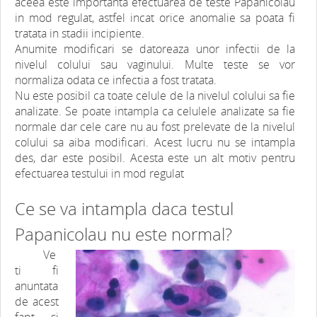
aceea este importanta efectuarea de teste Papanicolau
in mod regulat, astfel incat orice anomalie sa poata fi
tratata in stadii incipiente.
Anumite modificari se datoreaza unor infectii de la
nivelul colului sau vaginului. Multe teste se vor
normaliza odata ce infectia a fost tratata.
Nu este posibil ca toate celule de la nivelul colului sa fie
analizate. Se poate intampla ca celulele analizate sa fie
normale dar cele care nu au fost prelevate de la nivelul
colului sa aiba modificari. Acest lucru nu se intampla
des, dar este posibil. Acesta este un alt motiv pentru
efectuarea testului in mod regulat
Ce se va intampla daca testul
Papanicolau nu este normal?
Ve
ti fi
anuntata
de acest
fapt si