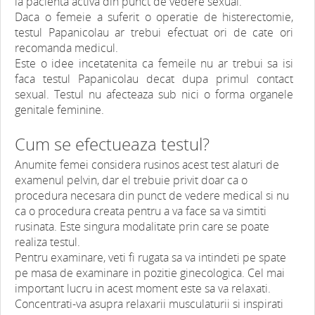
la pacienta activa din punct de vedere sexual.
Daca o femeie a suferit o operatie de histerectomie,
testul Papanicolau ar trebui efectuat ori de cate ori
recomanda medicul.
Este o idee incetatenita ca femeile nu ar trebui sa isi
faca testul Papanicolau decat dupa primul contact
sexual. Testul nu afecteaza sub nici o forma organele
genitale feminine.
Cum se efectueaza testul?
Anumite femei considera rusinos acest test alaturi de
examenul pelvin, dar el trebuie privit doar ca o
procedura necesara din punct de vedere medical si nu
ca o procedura creata pentru a va face sa va simtiti
rusinata. Este singura modalitate prin care se poate
realiza testul.
Pentru examinare, veti fi rugata sa va intindeti pe spate
pe masa de examinare in pozitie ginecologica. Cel mai
important lucru in acest moment este sa va relaxati.
Concentrati-va asupra relaxarii musculaturii si inspirati