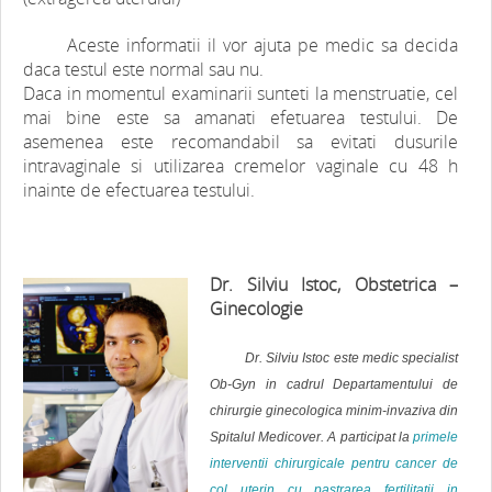
Aceste informatii il vor ajuta pe medic sa decida
daca testul este normal sau nu.
Daca in momentul examinarii sunteti la menstruatie, cel
mai bine este sa amanati efetuarea testului. De
asemenea este recomandabil sa evitati dusurile
intravaginale si utilizarea cremelor vaginale cu 48 h
inainte de efectuarea testului.
Dr. Silviu Istoc, Obstetrica –
Ginecologie
Dr. Silviu Istoc este medic specialist
Ob-Gyn in cadrul Departamentului de
chirurgie ginecologica minim-invaziva din
Spitalul Medicover. A participat la
primele
interventii chirurgicale pentru cancer de
col uterin cu pastrarea fertilitatii in