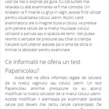
usor pe nas si expirati pe gura. Cu cat sunteti mai
relaxata cu atat examinarea va fi mai comoda. Un
dilatator va fi inserat cu grija in vagin, acesta fiind utilizat
pentru vizualizarea colului uterin. Atunci cand
examinatorul are o imagine buna a colului, va preleva
prin periere celule de la nivelul mucoasei colului
utilizand o periuta sau o spatula de lemn. Veti putea
resimti o senzatie de presiune sau chiar o crampa.
Celulele sunt ulterior asezate pe o lama de sticla si
trimise la laborator pentru examinare.
Ce informatii ne ofera un test
Papanicolau?
Acest test ne ofera informatii legate de celulele
de la nivelul vaginului sau colului uterin. Un test
Papanicolau anormal presupune ca au aparut
modificari la nivelul celulelor de la nivelul colului uterin.
Aceste modificari il alarmeaza pe examinator (aceste
celule pot deveni mai tarziu celule canceroase). De